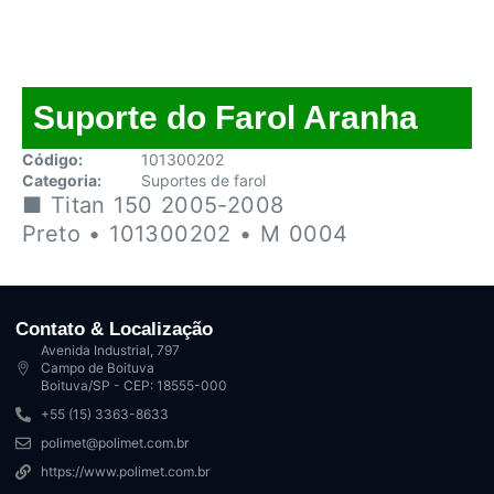
Suporte do Farol Aranha
Código:
101300202
Categoria:
Suportes de farol
■ Titan 150 2005-2008
Preto • 101300202 • M 0004
Contato & Localização
Avenida Industrial, 797
Campo de Boituva
Boituva/SP - CEP: 18555-000
+55 (15) 3363-8633
polimet@polimet.com.br
https://www.polimet.com.br