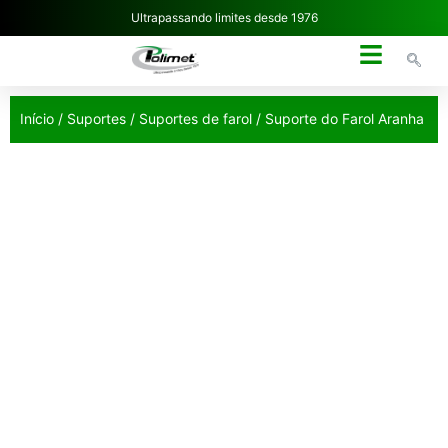
Ultrapassando limites desde 1976
NOSSA EMPRESA
Início
/
Suportes
/
Suportes de farol
/ Suporte do Farol Aranha