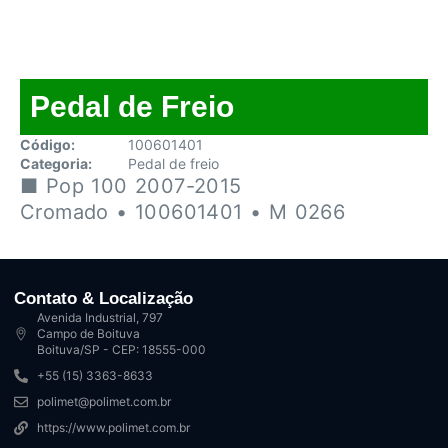
Pedal de Freio
Código:
100601401
Categoria:
Pedal de freio
■ Pop 100 2007-2015
Cromado • 100601401 • M 0266
Contato & Localização
Avenida Industrial, 797
Campo de Boituva
Boituva/SP - CEP: 18555-000
+55 (15) 3363-8633
polimet@polimet.com.br
https://www.polimet.com.br