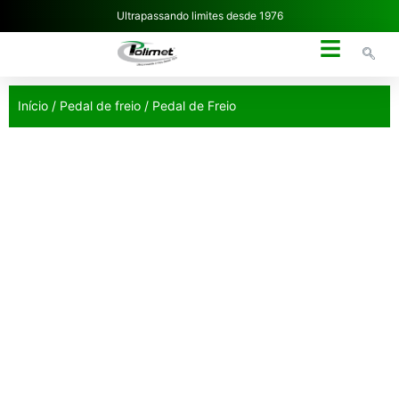
Ultrapassando limites desde 1976
NOSSA EMPRESA
Início
/
Pedal de freio
/ Pedal de Freio