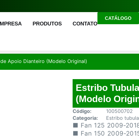
CATÁLOGO
EMPRESA
PRODUTOS
CONTATO
 de Apoio Dianteiro (Modelo Original)
Estribo Tubula
(Modelo Origin
Código:
100500702
Categoria:
Estribo tubula
■ Fan 125 2009-201
■ Fan 150 2009-201