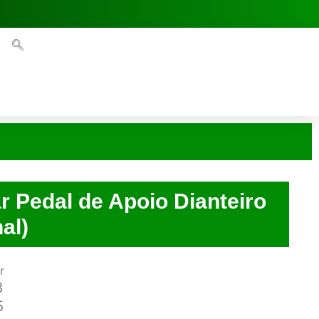
r Pedal de Apoio Dianteiro
al)
r
8
5