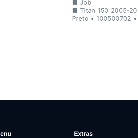
■ Job
■ Titan 150 2005-20
Preto • 100500702 
enu
Extras