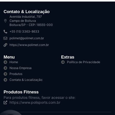
Contato & Localização
Avenida Industrial, 797
Campo de Boituva
Boituva/SP - CEP: 18555-000
+55 (15) 3363-8633
polimet@polimet.com.br
https://www.polimet.com.br
Menu
Extras
Home
Política de Privacidade
Nossa Empresa
Produtos
Contato & Localização
Produtos Fitness
Para produtos fitness, favor acessar o site:
https://www.polisports.com.br