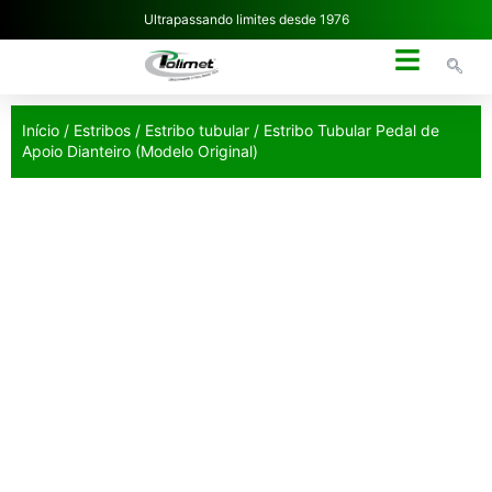
Ultrapassando limites desde 1976
NOSSA EMPRESA
Início
/
Estribos
/
Estribo tubular
/ Estribo Tubular Pedal de
Apoio Dianteiro (Modelo Original)