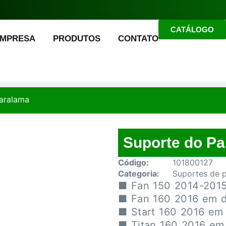
CATÁLOGO
EMPRESA
PRODUTOS
CONTATO
aralama
Suporte do P
Código:
101800127
Categoria:
Suportes de 
■ Fan 150 2014-201
■ Fan 160 2016 em d
■ Start 160 2016 em 
■ Titan 160 2016 em