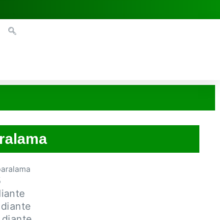
aralama
paralama
5
iante
diante
 diante