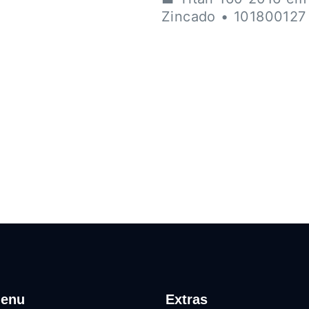
Zincado • 101800127
enu
Extras