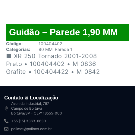
Guidão – Parede 1,90 MM
Código:
100404402
Categorias:
90 MM
,
Parede 1
■ XR 250 Tornado 2001-2008
Preto • 100404402 • M 0836
Grafite • 100404422 • M 0842
Contato & Localização
Avenida Industrial, 797
Campo de Boituva
Boituva/SP - CEP: 18555-000
+55 (15) 3363-8633
polimet@polimet.com.br