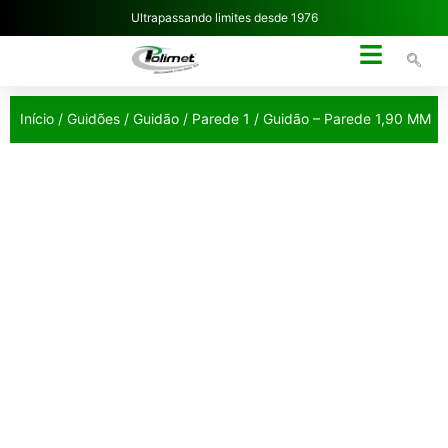
Ultrapassando limites desde 1976
NOSSA EMPRESA
Início
/
Guidões
/
Guidão
/
Parede 1
/ Guidão – Parede 1,90 MM