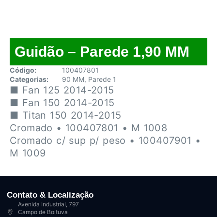
Guidão – Parede 1,90 MM
Código:
100407801
Categorias:
90 MM
,
Parede 1
■ Fan 125 2014-2015
■ Fan 150 2014-2015
■ Titan 150 2014-2015
Cromado • 100407801 • M 1008
Cromado c/ sup p/ peso • 100407901 •
M 1009
Contato & Localização
Avenida Industrial, 797
Campo de Boituva