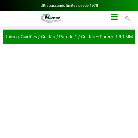
Ultrapassando limites desde 1976
NOSSA EMPRESA
Início
/
Guidões
/
Guidão
/
Parede 1
/ Guidão – Parede 1,90 MM