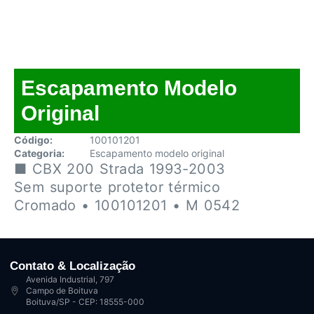
Escapamento Modelo
Original
Código:
100101201
Categoria:
Escapamento modelo original
■ CBX 200 Strada 1993-2003
Sem suporte protetor térmico
Cromado • 100101201 • M 0542
Contato & Localização
Avenida Industrial, 797
Campo de Boituva
Boituva/SP - CEP: 18555-000