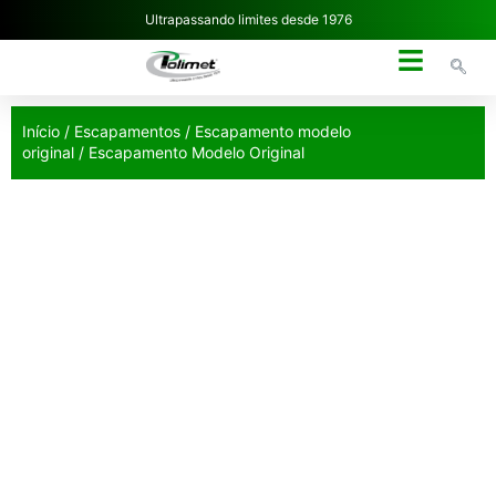
Ultrapassando limites desde 1976
NOSSA EMPRESA
Início
/
Escapamentos
/
Escapamento modelo
original
/ Escapamento Modelo Original