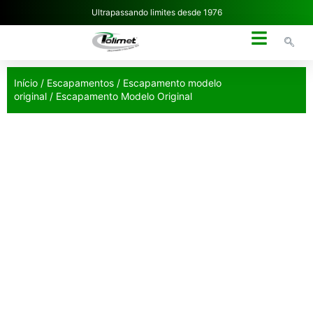
Ultrapassando limites desde 1976
NOSSA EMPRESA
Início
/
Escapamentos
/
Escapamento modelo
original
/ Escapamento Modelo Original