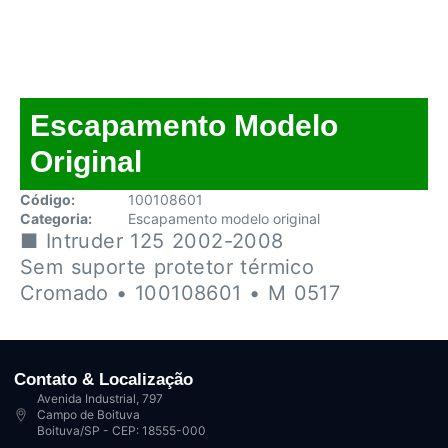
Escapamento Modelo
Original
Código:
100108601
Categoria:
Escapamento modelo original
■ Intruder 125 2002-2008
Sem suporte protetor térmico
Cromado • 100108601 • M 0517
Contato & Localização
Avenida Industrial, 797
Campo de Boituva
Boituva/SP - CEP: 18555-000