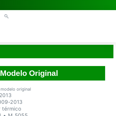
Modelo Original
modelo original
-2013
009-2013
 térmico
1 • M 5055