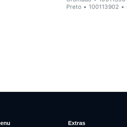
Preto • 100113902 •
enu
Extras