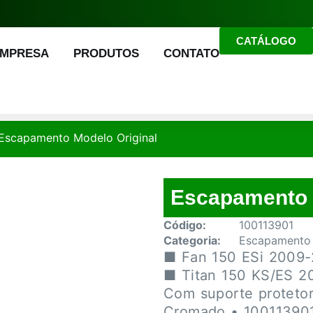
CATÁLOGO
EMPRESA
PRODUTOS
CONTATO
Escapamento Modelo Original
Escapamento 
Código:
100113901
Categoria:
Escapamento 
■ Fan 150 ESi 2009
■ Titan 150 KS/ES 2
Com suporte protetor
Cromado • 10011390