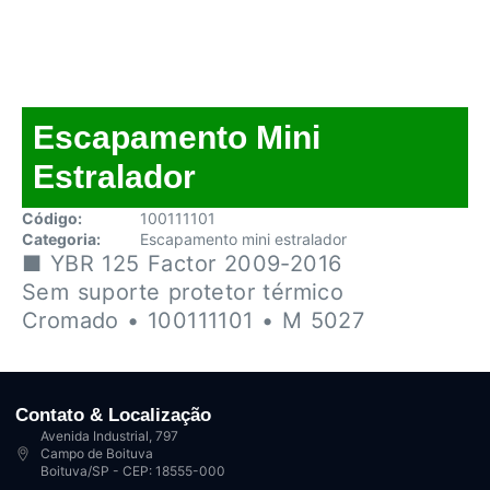
Escapamento Mini
Estralador
Código:
100111101
Categoria:
Escapamento mini estralador
■ YBR 125 Factor 2009-2016
Sem suporte protetor térmico
Cromado • 100111101 • M 5027
Contato & Localização
Avenida Industrial, 797
Campo de Boituva
Boituva/SP - CEP: 18555-000