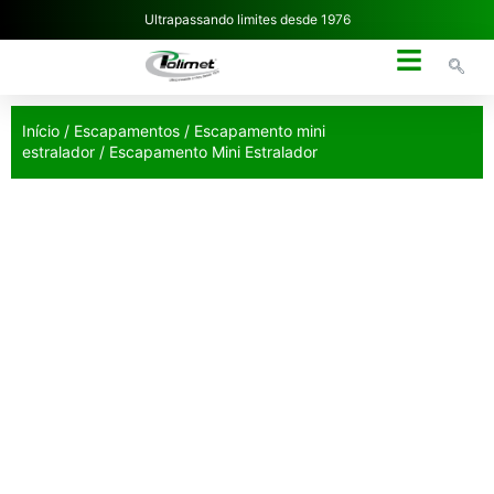
Ultrapassando limites desde 1976
NOSSA EMPRESA
Início
/
Escapamentos
/
Escapamento mini
estralador
/ Escapamento Mini Estralador