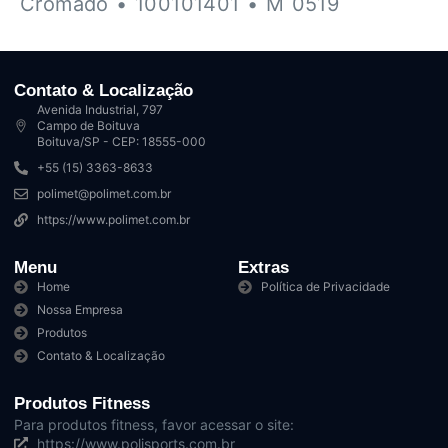
Cromado • 100101401 • M 0519
Contato & Localização
Avenida Industrial, 797
Campo de Boituva
Boituva/SP - CEP: 18555-000
+55 (15) 3363-8633
polimet@polimet.com.br
https://www.polimet.com.br
Menu
Extras
Home
Política de Privacidade
Nossa Empresa
Produtos
Contato & Localização
Produtos Fitness
Para produtos fitness, favor acessar o site:
https://www.polisports.com.br