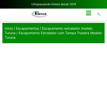
Ultrapassando limites desde 1976
NOSSA EMPRESA
Início
/
Escapamentos
/
Escapamento estralador modelo
Turuna
/ Escapamento Estralador com Tampa Traseira Modelo
Turuna