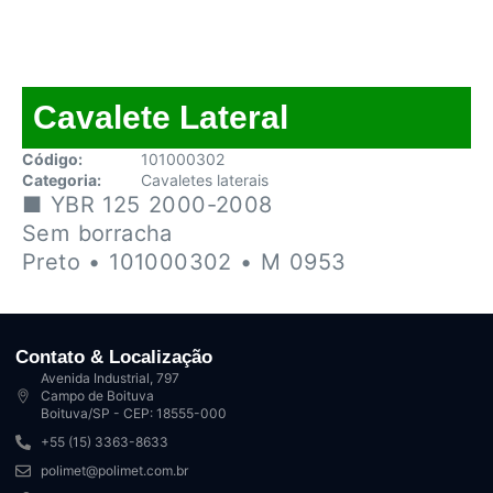
Cavalete Lateral
Código:
101000302
Categoria:
Cavaletes laterais
■ YBR 125 2000-2008
Sem borracha
Preto • 101000302 • M 0953
Contato & Localização
Avenida Industrial, 797
Campo de Boituva
Boituva/SP - CEP: 18555-000
+55 (15) 3363-8633
polimet@polimet.com.br