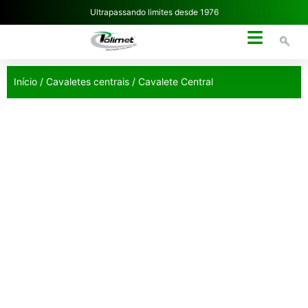
Ultrapassando limites desde 1976
NOSSA EMPRESA
Início
/
Cavaletes centrais
/ Cavalete Central