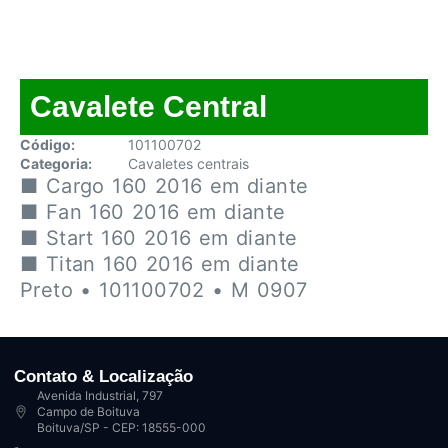
Cavalete Central
Código:
101100702
Categoria:
Cavaletes centrais
■ Cargo 160 2016 em diante
■ Fan 160 2016 em diante
■ Start 160 2016 em diante
■ Titan 160 2016 em diante
Preto • 101100702 • M 0907
Contato & Localização
Avenida Industrial, 797
Campo de Boituva
Boituva/SP - CEP: 18555-000