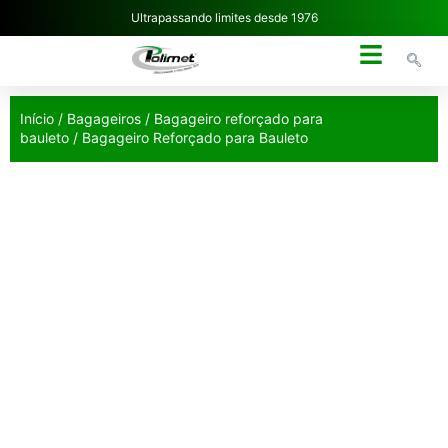
Ultrapassando limites desde 1976
NOSSA EMPRESA
Início
/
Bagageiros
/
Bagageiro reforçado para
bauleto
/ Bagageiro Reforçado para Bauleto