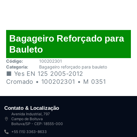
Bagageiro Reforçado para
Bauleto
Código:
100202301
Categoria:
Bagageiro reforçado para bauleto
■ Yes EN 125 2005-2012
Cromado • 100202301 • M 0351
Contato & Localização
Avenida Industrial, 797
Campo de Boituva
Boituva/SP - CEP: 18555-000
+55 (15) 3363-8633