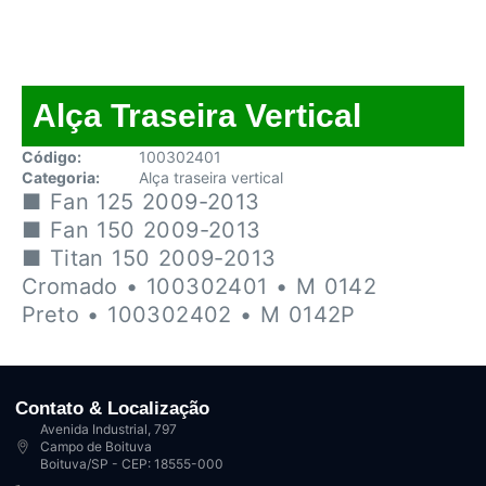
Alça Traseira Vertical
Código:
100302401
Categoria:
Alça traseira vertical
■ Fan 125 2009-2013
■ Fan 150 2009-2013
■ Titan 150 2009-2013
Cromado • 100302401 • M 0142
Preto • 100302402 • M 0142P
Contato & Localização
Avenida Industrial, 797
Campo de Boituva
Boituva/SP - CEP: 18555-000