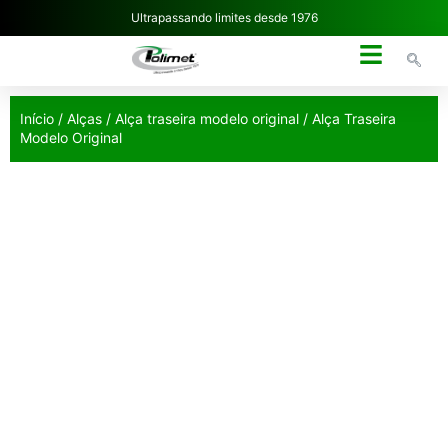
Ultrapassando limites desde 1976
NOSSA EMPRESA
Início
/
Alças
/
Alça traseira modelo original
/ Alça Traseira
Modelo Original