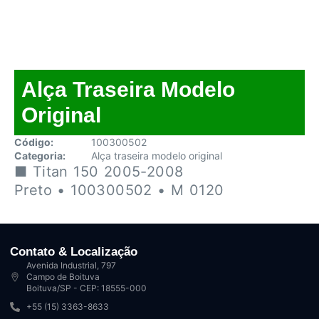
Alça Traseira Modelo
Original
Código:
100300502
Categoria:
Alça traseira modelo original
■ Titan 150 2005-2008
Preto • 100300502 • M 0120
Contato & Localização
Avenida Industrial, 797
Campo de Boituva
Boituva/SP - CEP: 18555-000
+55 (15) 3363-8633