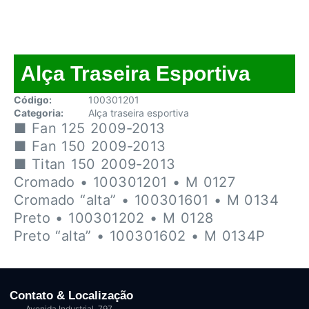
Alça Traseira Esportiva
Código:
100301201
Categoria:
Alça traseira esportiva
■ Fan 125 2009-2013
■ Fan 150 2009-2013
■ Titan 150 2009-2013
Cromado • 100301201 • M 0127
Cromado “alta” • 100301601 • M 0134
Preto • 100301202 • M 0128
Preto “alta” • 100301602 • M 0134P
Contato & Localização
Avenida Industrial, 797