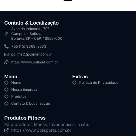
Contato & Localização
Avenida Industrial, 797
Campo de Boituva
Boituva/SP - CEP: 18555-000
+55 (15) 3363-8633
polimet@polimet.com.br
https://www.polimet.com.br
Menu
Extras
Home
Política de Privacidade
Nossa Empresa
Produtos
Contato & Localização
Produtos Fitness
Para produtos fitness, favor acessar o site:
https://www.polisports.com.br