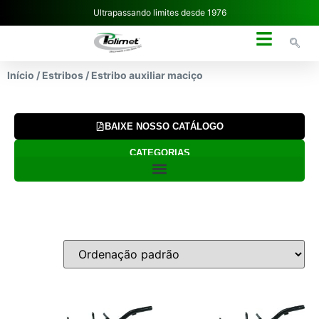
Ultrapassando limites desde 1976
NOSSA EMPRESA
Início
/
Estribos
/ Estribo auxiliar maciço
BAIXE NOSSO CATÁLOGO
CATEGORIAS