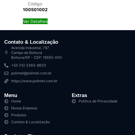
Código:
100501002
Ver Detalhes
Contato & Localização
Avenida Industrial, 797
Campo de Boituva
Boituva/SP - CEP: 18555-000
+55 (15) 3363-8633
polimet@polimet.com.br
https://www.polimet.com.br
Menu
Extras
Home
Política de Privacidade
Nossa Empresa
Produtos
Contato & Localização