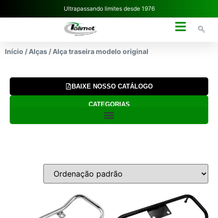
Ultrapassando limites desde 1976
NOSSA EMPRESA
Início
/
Alças
/ Alça traseira modelo original
BAIXE NOSSO CATÁLOGO
CATEGORIAS