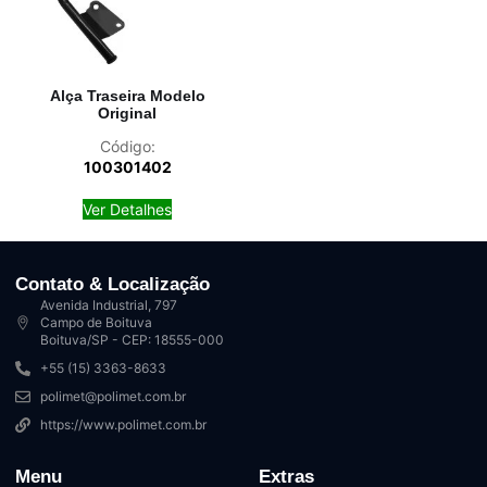
Alça Traseira Modelo
Original
Código:
100301402
Ver Detalhes
Contato & Localização
Avenida Industrial, 797
Campo de Boituva
Boituva/SP - CEP: 18555-000
+55 (15) 3363-8633
polimet@polimet.com.br
https://www.polimet.com.br
Menu
Extras